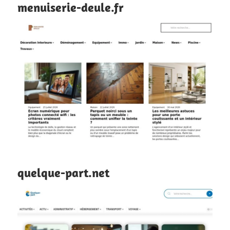
menuiserie-deule.fr
quelque-part.net